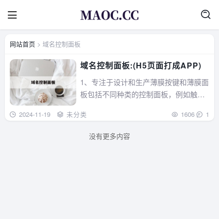
网站首页
> 域名控制面板
域名控制面板:(H5页面打成APP)
1、专注于设计和生产薄膜按键和薄膜面
板包括不同种类的控制面板，例如触
感，LEDS，FPC，柔性线路，电容式，
2024-11-19
未分类
1606
1
触摸屏，电子组装的制造厂家为客户提
供定制需求的方案。 2、阿里云_域名产
没有更多内容
品控制台，热门域名com1元，cn1元，
热销域名自主选择，超千万次注册量，
提...