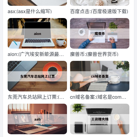
asx:(asx是什么缩写)
百度点击:(百度极速版下载)
aion:(广汽埃安新能源最新
魔兽币:(魔兽世界货币)
款价格)
东莞汽车总站网上订票:(东
cn域名备案:(域名是com好
莞汽车总站发车时刻表)
还是cn好)