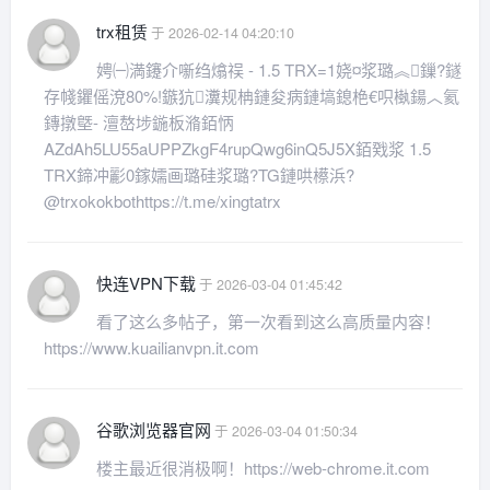
trx租赁
于 2026-02-14 04:20:10
娉㈠満鑳介噺绉熻祦 - 1.5 TRX=1娆¤浆璐︽鏁?鐩
存帴鑺傜渷80%!鏃犺瀵规柟鏈夋病鏈塙鎴栬€呮槸鍚︿氦
鏄撴墍- 澶嶅埗鍦板潃銆怲
AZdAh5LU55aUPPZkgF4rupQwg6inQ5J5X銆戣浆 1.5
TRX鍗冲彲0鎵嬬画璐硅浆璐?TG鏈哄櫒浜?
@trxokokbothttps://t.me/xingtatrx
快连VPN下载
于 2026-03-04 01:45:42
看了这么多帖子，第一次看到这么高质量内容！
https://www.kuailianvpn.it.com
谷歌浏览器官网
于 2026-03-04 01:50:34
楼主最近很消极啊！https://web-chrome.it.com