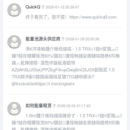
QuickQ
于 2026-01-15 20:38:47
终于看完了，很不错！https://www.quickq9.com
能量池源头供应商
于 2026-01-28 20:30:38
浠€涔堟槸鑳介噺绉熻祦 - 1.5 TRX=1娆¤浆璐︽
鏁?鐩存帴鑺傜渷80%!鏃犺瀵规柟鏈夋病鏈塙鎴栬€呮槸
鍚︿氦鏄撴墍- 澶嶅埗鍦板潃銆怲
AZdAh5LU55aUPPZkgF4rupQwg6inQ5J5X銆戣浆 1.5
TRX鍗冲彲0鎵嬬画璐硅浆璐?TG鏈哄櫒浜?
@trxokokbothttps://t.me/xingtatrx
如何能量租赁
于 2026-02-06 01:17:40
1.5trx鑳介噺绉熻祦婕旂ず - 1.5 TRX=1娆¤浆璐︽
鏁?鐩存帴鑺傜渷80%!鏃犺瀵规柟鏈夋病鏈塙鎴栬€呮槸
鍚︿氦鏄撴墍- 澶嶅埗鍦板潃銆怲