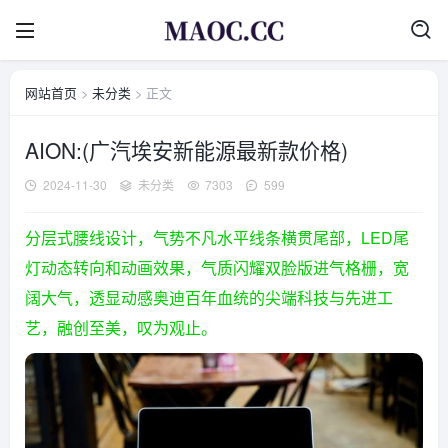
网站首页
>
未分类
> 正文
AION:(广汽埃安新能源最新款价格)
2024-11-30
未分类
7303
599
分层式腰线设计，气势不凡水平线条横贯尾部，LED尾
灯动态转向和动画效果，气质闪耀双脸版进气格栅，宽
阔大气，透显动感奥迪百年血统的尖端科技与先进工
艺，融创至美，叹为观止。