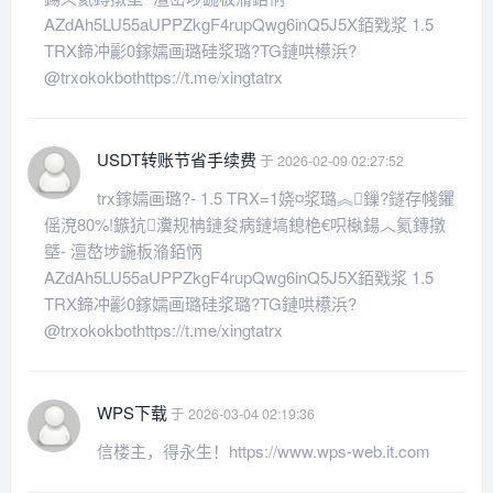
AZdAh5LU55aUPPZkgF4rupQwg6inQ5J5X銆戣浆 1.5
TRX鍗冲彲0鎵嬬画璐硅浆璐?TG鏈哄櫒浜?
@trxokokbothttps://t.me/xingtatrx
USDT转账节省手续费
于 2026-02-09 02:27:52
trx鎵嬬画璐?- 1.5 TRX=1娆¤浆璐︽鏁?鐩存帴鑺
傜渷80%!鏃犺瀵规柟鏈夋病鏈塙鎴栬€呮槸鍚︿氦鏄撴
墍- 澶嶅埗鍦板潃銆怲
AZdAh5LU55aUPPZkgF4rupQwg6inQ5J5X銆戣浆 1.5
TRX鍗冲彲0鎵嬬画璐硅浆璐?TG鏈哄櫒浜?
@trxokokbothttps://t.me/xingtatrx
WPS下载
于 2026-03-04 02:19:36
信楼主，得永生！https://www.wps-web.it.com