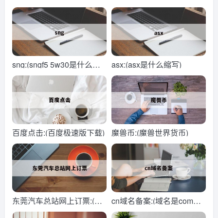
sng:(sngf5 5w30是什么机
asx:(asx是什么缩写)
油)
百度点击:(百度极速版下载)
魔兽币:(魔兽世界货币)
东莞汽车总站网上订票:(东
cn域名备案:(域名是com好
莞汽车总站发车时刻表)
还是cn好)