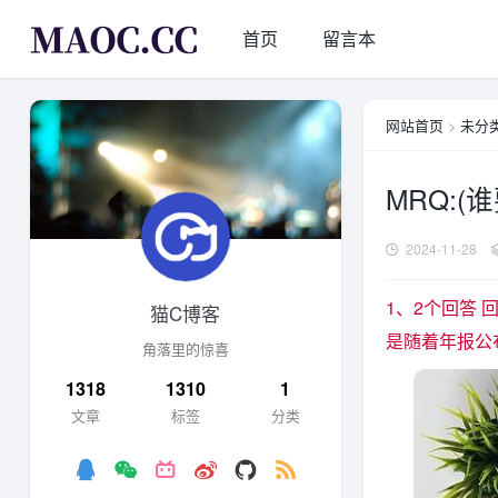
首页
留言本
网站首页
>
未分
MRQ:(
2024-11-28
1、2个回答 回答
猫C博客
是随着年报公
角落里的惊喜
1318
1310
1
文章
标签
分类