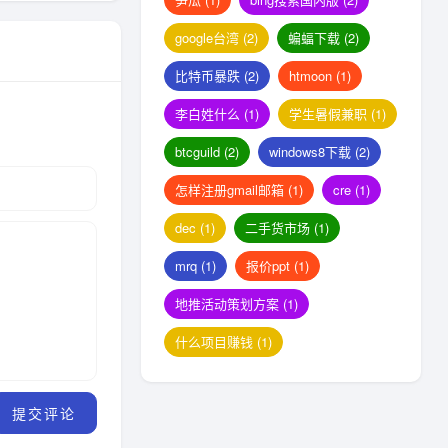
google台湾
(2)
蝙蝠下载
(2)
比特币暴跌
(2)
htmoon
(1)
李白姓什么
(1)
学生暑假兼职
(1)
btcguild
(2)
windows8下载
(2)
怎样注册gmail邮箱
(1)
cre
(1)
dec
(1)
二手货市场
(1)
mrq
(1)
报价ppt
(1)
地推活动策划方案
(1)
什么项目赚钱
(1)