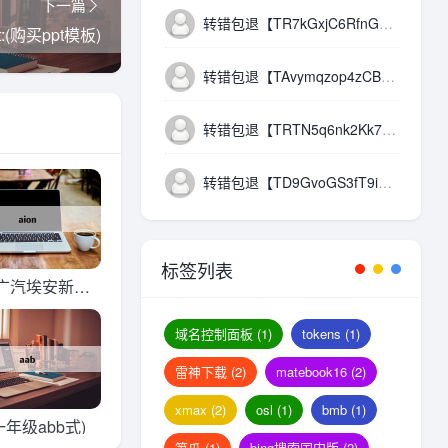
下一篇
转错包退【TR7kGxjC6RfnGqShV3CutgGkHpiqgZx5Xp】客服TeleGram:【@TrxEm】
:(购买ppt模板)
转错包退【TAvymqzop4zCBs93AS3xHPsTZUjfDKVKVK】客服TeleGram:【@TrxEm】
转错包退【TRTN5q6nk2Kk7MQPohdba455umtN1haaLK】客服TeleGram:【@TrxEm】
转错包退【TD9GvoGS3fT9iHf9SjpQfVkJXaoihmcuDd】客服TeleGram:【@TrxEm】
标签列表
:(广汽埃安新能
款价格)
域名控制面板
(1)
tokens
(1)
雷神下载
(2)
matebook16
(2)
xmax
(2)
osl
(1)
bmb
(1)
(一年级abb式)
笋瓜
(1)
bing搜索国内版
(2)